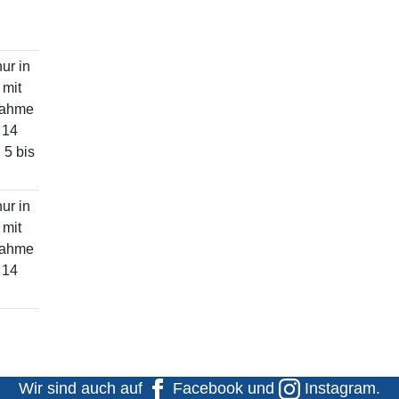
ur in
 mit
nahme
 14
. 5 bis
ur in
 mit
nahme
 14
Wir sind auch auf
Facebook
und
Instagram
.