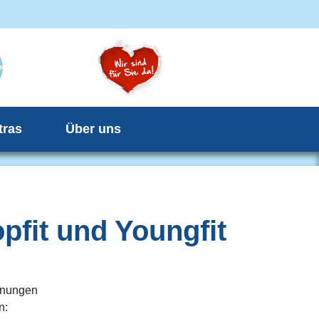
tras
Über uns
fit und Youngfit
hnungen
n: