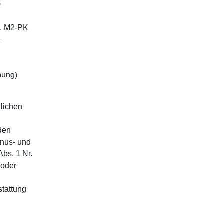
)
k, M2-PK
-
mung)
lichen
den
onus- und
bs. 1 Nr.
 oder
stattung