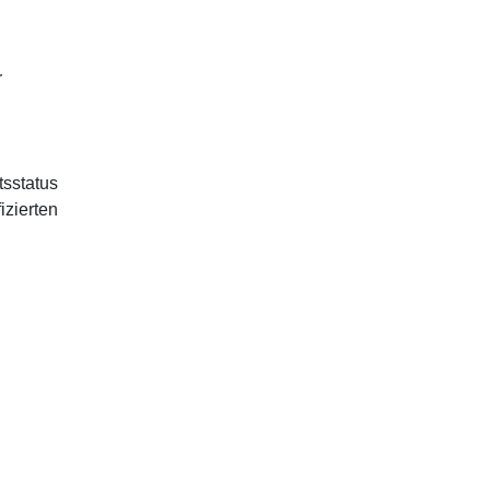
r
tsstatus
izierten