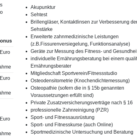
s
Akupunktur
ro
Sehtest
Brillengläser, Kontaktlinsen zur Verbesserung de
Sehstärke
Erweiterte zahnmedizinische Leistungen
bonus
(z.B.Fissurenversiegelung, Funktionsanalyse)
Geräte zur Messung des Fitness- und Gesundhei
 Euro
individuelle Ernährungsberatung bei einem qualif
Ernährungsberater
ahme
Mitgliedschaft Sportverein/Fitnessstudio
 Euro
Osteodensitometrie (Knochendichtemessung)
Osteopathie (sofern die in § 15b genannten
ahme
Voraussetzungen erfüllt sind)
Private Zusatzversicherungsverträge nach § 16
professionelle Zahnreinigung (PZR)
Sport- und Fitnessausrüstung
 Euro
Sport- und Fitnesskurse (auch Online)
Sportmedizinische Untersuchung und Beratung
ahme