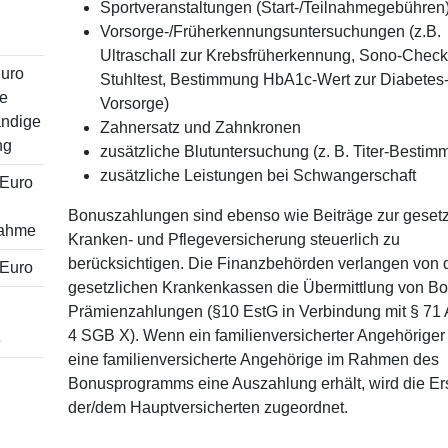
Sportveranstaltungen (Start-/Teilnahmegebühren
Vorsorge-/Früherkennungsuntersuchungen (z.B.
Ultraschall zur Krebsfrüherkennung, Sono-Chec
Euro
Stuhltest, Bestimmung HbA1c-Wert zur Diabetes
de
Vorsorge)
ändige
Zahnersatz und Zahnkronen
ng
zusätzliche Blutuntersuchung (z. B. Titer-Bestim
zusätzliche Leistungen bei Schwangerschaft
 Euro
Bonuszahlungen sind ebenso wie Beiträge zur gesetz
ahme
Kranken- und Pflegeversicherung steuerlich zu
berücksichtigen. Die Finanzbehörden verlangen von 
 Euro
gesetzlichen Krankenkassen die Übermittlung von B
Prämienzahlungen (§10 EstG in Verbindung mit § 71 A
4 SGB X). Wenn ein familienversicherter Angehöriger
s
eine familienversicherte Angehörige im Rahmen des
Bonusprogramms eine Auszahlung erhält, wird die Er
der/dem Hauptversicherten zugeordnet.