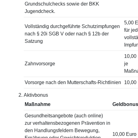
Grundschulchecks sowie der BKK
Jugendcheck.
5,00 
Vollständig durchgeführte Schutzimpfungen
für je
nach § 20i SGB V oder nach § 12b der
vollst
Satzung
Impfu
10,00
Zahnvorsorge
je
Maßn
Vorsorge nach den Mutterschafts-Richtlinien
10,00
Aktivbonus
Maßnahme
Geldbonu
Gesundheitsangebote (auch online)
zur verhaltensbezogenen Prävention in
den Handlungsfeldern Bewegung,
10,00 Euro
Ernährung oder Gewichtsreduktion,