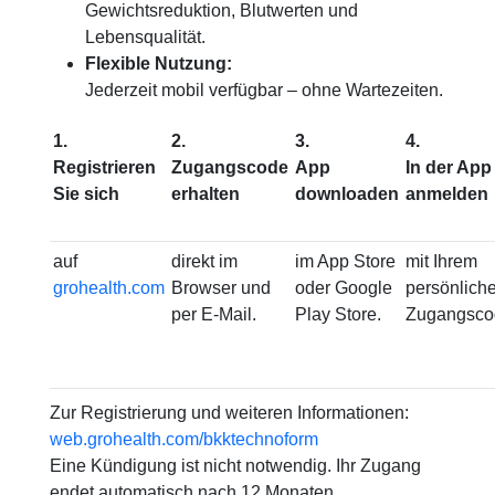
Gewichtsreduktion, Blutwerten und
Lebensqualität.
Flexible Nutzung:
Jederzeit mobil verfügbar – ohne Wartezeiten.
1.
2.
3.
4.
Registrieren
Zugangscode
App
In der App
Sie sich
erhalten
downloaden
anmelden
auf
direkt im
im App Store
mit Ihrem
grohealth.com
Browser und
oder Google
persönlich
per E-Mail.
Play Store.
Zugangsco
Zur Registrierung und weiteren Informationen:
web.grohealth.com/bkktechnoform
Eine Kündigung ist nicht notwendig. Ihr Zugang
endet automatisch nach 12 Monaten.